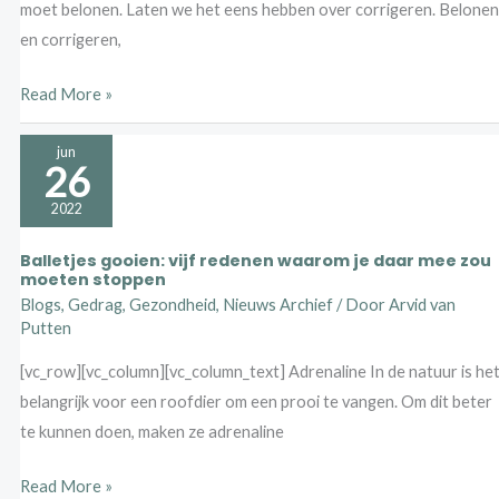
moet belonen. Laten we het eens hebben over corrigeren. Belonen
en corrigeren,
Read More »
Balletjes
jun
26
gooien:
vijf
2022
redenen
Balletjes gooien: vijf redenen waarom je daar mee zou
waarom
moeten stoppen
je
Blogs
,
Gedrag
,
Gezondheid
,
Nieuws Archief
/ Door
Arvid van
Putten
daar
mee
[vc_row][vc_column][vc_column_text] Adrenaline In de natuur is he
zou
belangrijk voor een roofdier om een prooi te vangen. Om dit beter
moeten
te kunnen doen, maken ze adrenaline
stoppen
Read More »