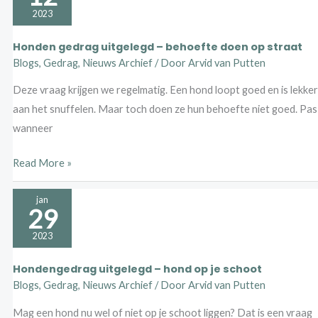
uitgelegd
2023
–
Honden gedrag uitgelegd – behoefte doen op straat
behoefte
Blogs
,
Gedrag
,
Nieuws Archief
/ Door
Arvid van Putten
doen
Deze vraag krijgen we regelmatig. Een hond loopt goed en is lekker
op
aan het snuffelen. Maar toch doen ze hun behoefte niet goed. Pas
straat
wanneer
Read More »
Hondengedrag
jan
29
uitgelegd
–
2023
hond
Hondengedrag uitgelegd – hond op je schoot
op
Blogs
,
Gedrag
,
Nieuws Archief
/ Door
Arvid van Putten
je
Mag een hond nu wel of niet op je schoot liggen? Dat is een vraag
schoot