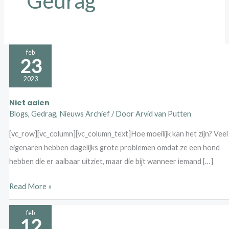
Gedrag
Niet
feb
23
aaien
2023
Niet aaien
Blogs
,
Gedrag
,
Nieuws Archief
/ Door
Arvid van Putten
[vc_row][vc_column][vc_column_text]Hoe moeilijk kan het zijn? Veel
eigenaren hebben dagelijks grote problemen omdat ze een hond
hebben die er aaibaar uitziet, maar die bijt wanneer iemand […]
Read More »
Honden
feb
12
gedrag