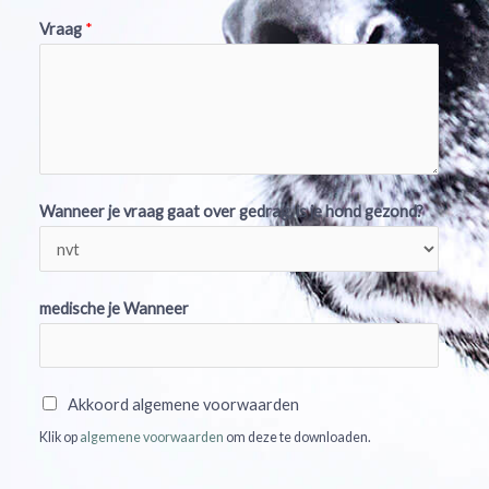
Vraag
*
Wanneer je vraag gaat over gedrag, is je hond gezond?
medische je Wanneer
A
Akkoord algemene voorwaarden
k
Klik op
algemene voorwaarden
om deze te downloaden.
k