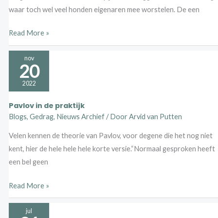
waar toch wel veel honden eigenaren mee worstelen. De een
Read More »
Pavlov
nov
20
in
de
2022
praktijk
Pavlov in de praktijk
Blogs
,
Gedrag
,
Nieuws Archief
/ Door
Arvid van Putten
Velen kennen de theorie van Pavlov, voor degene die het nog niet
kent, hier de hele hele hele korte versie.“Normaal gesproken heeft
een bel geen
Read More »
Inwisselen
jul