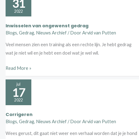
31
van
ongewenst
2022
gedrag
Inwisselen van ongewenst gedrag
Blogs
,
Gedrag
,
Nieuws Archief
/ Door
Arvid van Putten
Veel mensen zien een training als een rechte lijn. Je hebt gedrag
wat je niet wil en je hebt een doel wat je wel wil.
Read More »
Corrigeren
jul
17
2022
Corrigeren
Blogs
,
Gedrag
,
Nieuws Archief
/ Door
Arvid van Putten
Wees gerust, dit gaat niet weer een verhaal worden dat je je hond