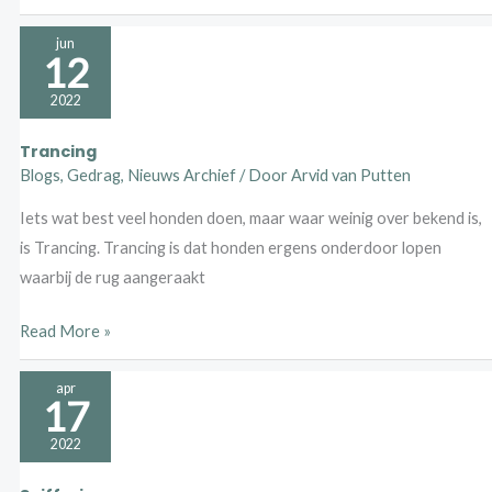
Trancing
jun
12
2022
Trancing
Blogs
,
Gedrag
,
Nieuws Archief
/ Door
Arvid van Putten
Iets wat best veel honden doen, maar waar weinig over bekend is,
is Trancing. Trancing is dat honden ergens onderdoor lopen
waarbij de rug aangeraakt
Read More »
Sniffari
apr
17
2022