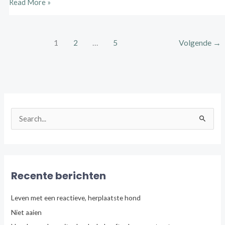
Read More »
1
2
…
5
Volgende
→
Z
o
e
k
n
Recente berichten
a
a
Leven met een reactieve, herplaatste hond
r
Niet aaien
: