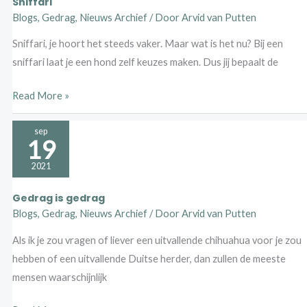
Sniffari
Blogs
,
Gedrag
,
Nieuws Archief
/ Door
Arvid van Putten
Sniffari, je hoort het steeds vaker. Maar wat is het nu? Bij een
sniffari laat je een hond zelf keuzes maken. Dus jij bepaalt de
Read More »
Gedrag
sep
19
is
gedrag
2021
Gedrag is gedrag
Blogs
,
Gedrag
,
Nieuws Archief
/ Door
Arvid van Putten
Als ik je zou vragen of liever een uitvallende chihuahua voor je zou
hebben of een uitvallende Duitse herder, dan zullen de meeste
mensen waarschijnlijk