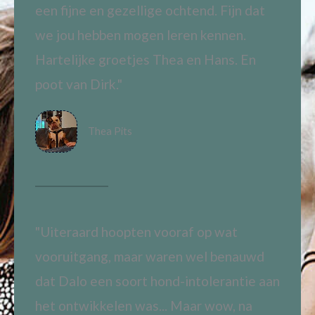
een fijne en gezellige ochtend. Fijn dat
we jou hebben mogen leren kennen.
Hartelijke groetjes Thea en Hans. En
poot van Dirk."
Thea Pits
"Uiteraard hoopten vooraf op wat
vooruitgang, maar waren wel benauwd
dat Dalo een soort hond-intolerantie aan
het ontwikkelen was... Maar wow, na