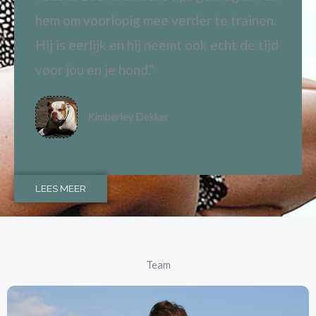
hem om voorlopig mee verder te trainen.
Hij is eerlijk en hij neemt ook echt de tijd
voor jou en je hond."
Kimberley Dekker
LEES MEER
Team