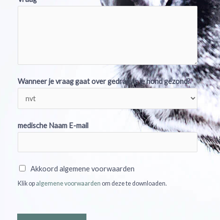
Wanneer je vraag gaat over gedrag, is je hond gezond?
medische Naam E-mail
A
Akkoord algemene voorwaarden
k
Klik op
algemene voorwaarden
om deze te downloaden.
k
o