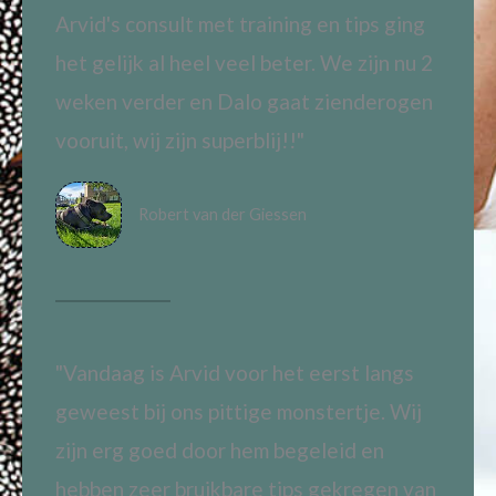
Arvid's consult met training en tips ging
het gelijk al heel veel beter. We zijn nu 2
weken verder en Dalo gaat zienderogen
vooruit, wij zijn superblij!!"
Robert van der Giessen
"Vandaag is Arvid voor het eerst langs
geweest bij ons pittige monstertje. Wij
zijn erg goed door hem begeleid en
hebben zeer bruikbare tips gekregen van