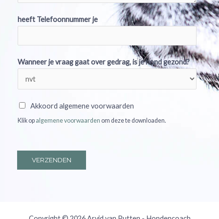
heeft Telefoonnummer je
Wanneer je vraag gaat over gedrag, is je hond gezond?
A
Akkoord algemene voorwaarden
k
Klik op
algemene voorwaarden
om deze te downloaden.
k
o
o
VERZENDEN
r
d
a
l
Copyright © 2026 Arvid van Putten - Hondencoach