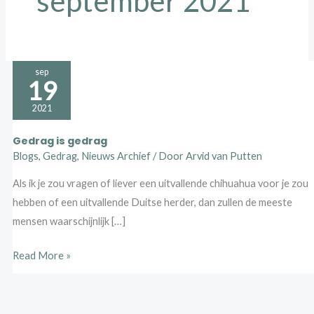
september 2021
Gedrag
sep
19
is
gedrag
2021
Gedrag is gedrag
Blogs
,
Gedrag
,
Nieuws Archief
/ Door
Arvid van Putten
Als ik je zou vragen of liever een uitvallende chihuahua voor je zou
hebben of een uitvallende Duitse herder, dan zullen de meeste
mensen waarschijnlijk […]
Read More »