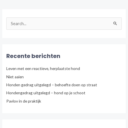
Z
o
e
k
n
Recente berichten
a
a
Leven met een reactieve, herplaatste hond
r
Niet aaien
:
Honden gedrag uitgelegd – behoefte doen op straat
Hondengedrag uitgelegd – hond op je schoot
Pavlov in de praktijk