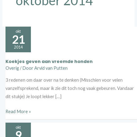
oktober 2014
Koekjes
okt
21
geven
aan
2014
vreemde
Koekjes geven aan vreemde honden
honden
Overig
/ Door
Arvid van Putten
3 redenen om daar over na te denken (Misschien voor velen
vanzelfsprekend, maar ik zie dit toch nog vaak gebeuren. Vandaar
dit stukje) Je loopt lekker […]
Read More »
Band
okt
9
opbouwen