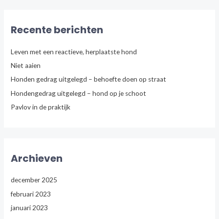
e
k
n
Recente berichten
a
a
Leven met een reactieve, herplaatste hond
r
Niet aaien
:
Honden gedrag uitgelegd – behoefte doen op straat
Hondengedrag uitgelegd – hond op je schoot
Pavlov in de praktijk
Archieven
december 2025
februari 2023
januari 2023