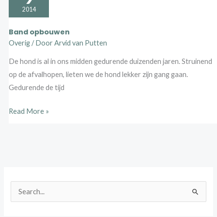
2014
Band opbouwen
Overig
/ Door
Arvid van Putten
De hond is al in ons midden gedurende duizenden jaren. Struinend
op de afvalhopen, lieten we de hond lekker zijn gang gaan.
Gedurende de tijd
Read More »
Z
o