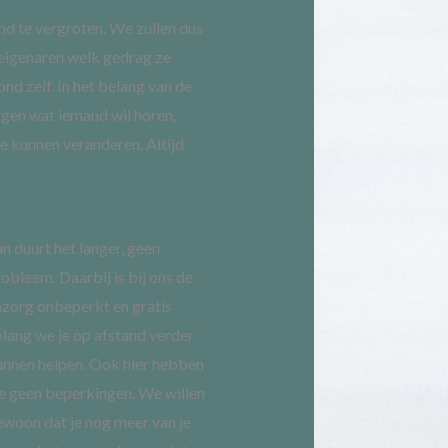
nd te vergroten. We zullen dus
e eigenaren welk gedrag ze
nd zelf. In het belang van de
ggen wat iemand wil horen,
e kunnen veranderen. Altijd