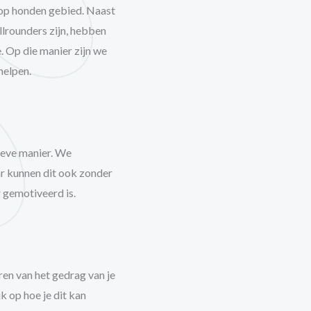
 op honden gebied. Naast
llrounders zijn, hebben
. Op die manier zijn we
helpen.
ieve manier. We
ar kunnen dit ook zonder
 gemotiveerd is.
en van het gedrag van je
k op hoe je dit kan