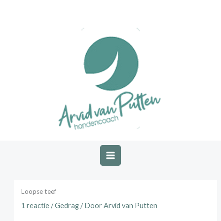
Ga
naar
de
inhoud
Loopse teef
1 reactie
/
Gedrag
/ Door
Arvid van Putten