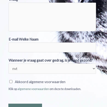
E-mail Welke Naam
Wanneer je vraag gaat over gedrag, is je hond gezond?
A
Akkoord algemene voorwaarden
k
Klik op
algemene voorwaarden
om deze te downloaden.
k
o