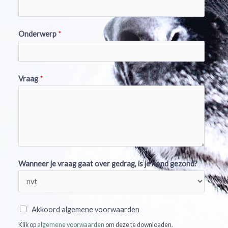
Onderwerp
*
Vraag
*
Wanneer je vraag gaat over gedrag, is je hond gezond?
A
Akkoord algemene voorwaarden
k
Klik op
algemene voorwaarden
om deze te downloaden.