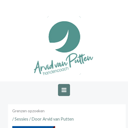
Ga
naar
de
inhoud
Grenzen opzoeken
/
Sessies
/ Door
Arvid van Putten