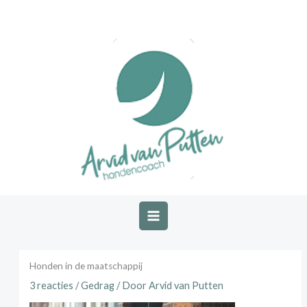
Ga
naar
de
inhoud
Honden in de maatschappij
3 reacties
/
Gedrag
/ Door
Arvid van Putten