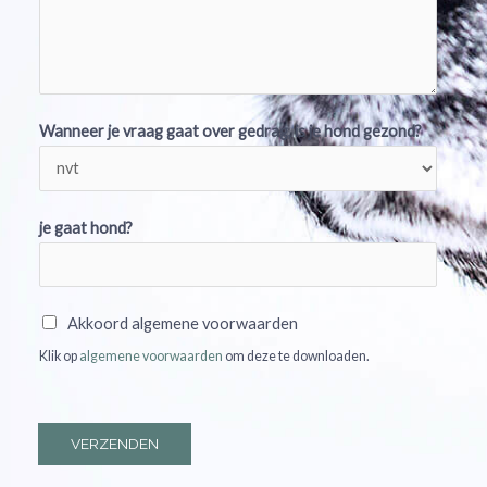
Wanneer je vraag gaat over gedrag, is je hond gezond?
je gaat hond?
A
Akkoord algemene voorwaarden
k
Klik op
algemene voorwaarden
om deze te downloaden.
k
o
o
VERZENDEN
r