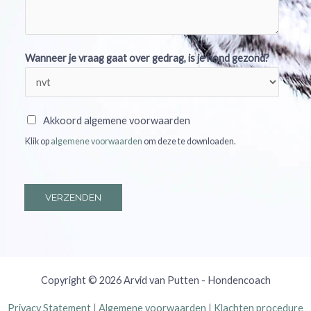
Wanneer je vraag gaat over gedrag, is je hond gezond?
A
Akkoord algemene voorwaarden
k
Klik op
algemene voorwaarden
om deze te downloaden.
k
o
o
VERZENDEN
r
d
a
l
Copyright © 2026 Arvid van Putten - Hondencoach
g
e
Privacy Statement
|
Algemene voorwaarden
|
Klachten procedure