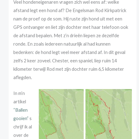
Veel hondeneigenaren vragen zich wel eens af: welke
afstand legt een hond af? De Engelsman Rod Kirkpatrick
nam de proef op de som. Hij ruste zijn hond uit met een
GPS ontvanger en liet zijn dochter met haar telefoon ook
de afstand bepalen. Met z’n drieën liepen ze dezelfde
ronde. En zoals iedereen natuurlijk al had kunnen
bedenken: de hond legt veel meer afstand af. In dit geval
zelfs 2 keer zoveel. Chester, een spaniel, liep ruim 14
kilometer terwijl Rod met zijn dochter ruim 6,5 kilometer
aflegden.
In m’n
artikel
“Ballen
gooien”
s
chrijf ik al
over de