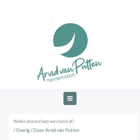
Ga
naar
de
inhoud
Welke afstand legt een hond af?
/
Overig
/ Door
Arvid van Putten