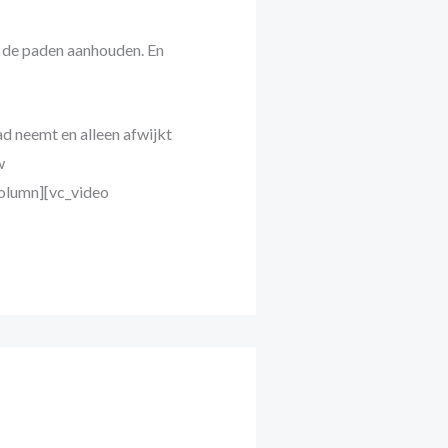
l de paden aanhouden. En
ad neemt en alleen afwijkt
w
olumn][vc_video