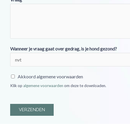
Wanneer je vraag gaat over gedrag, is je hond gezond?
A
Akkoord algemene voorwaarden
k
Klik op
algemene voorwaarden
om deze te downloaden.
k
o
o
VERZENDEN
r
d