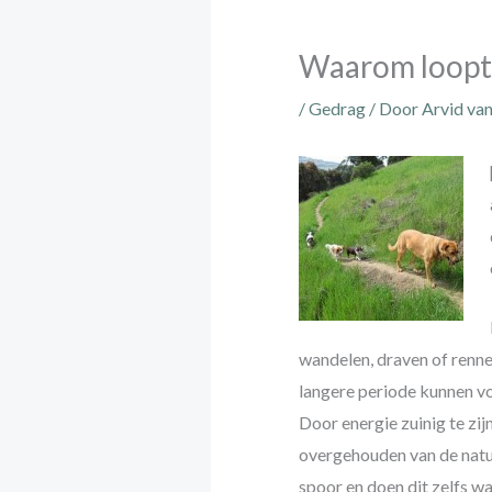
Waarom loopt 
/
Gedrag
/ Door
Arvid va
wandelen, draven of rennen
langere periode kunnen v
Door energie zuinig te zij
overgehouden van de natuu
spoor en doen dit zelfs w