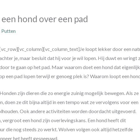
een hond over een pad
n Putten
[vc_row][vc_column][vc_column_text]
Je loopt lekker door een nat
achter je, maar besluit dat hij voor je wil lopen. Hij duwt en wring
door te gaan op het pad. Maar waarom doet een hond dat eigenlijk
op een pad lopen terwijl er genoeg plek is? Waarom loopt een hon
Honden zijn dieren die zo energie zuinig mogelijk bewegen. Als ze
, doen ze dit bijna altijd in een tempo wat ze vervolgens voor een
olhouden. Ook andere activiteiten worden doordacht uitgevoerd.
n, vergroot een hond zijn overlevingskans. Een hond heeft dit
r die nog steeds zo werkt. Wolven volgen ook altijd hetzelfde
anneer het heeft gesneeuwd.