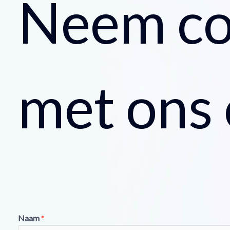
Neem co
met ons
Naam
*