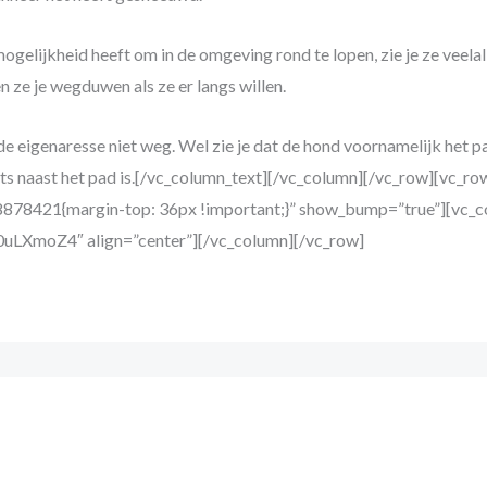
gelijkheid heeft om in de omgeving rond te lopen, zie je ze veela
len ze je wegduwen als ze er langs willen.
de eigenaresse niet weg. Wel zie je dat de hond voornamelijk het p
nts naast het pad is.[/vc_column_text][/vc_column][/vc_row][vc_ro
878421{margin-top: 36px !important;}” show_bump=”true”][vc_c
l_0uLXmoZ4″ align=”center”][/vc_column][/vc_row]