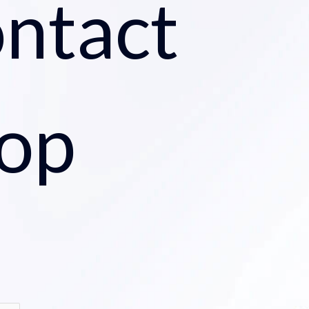
ntact
 op