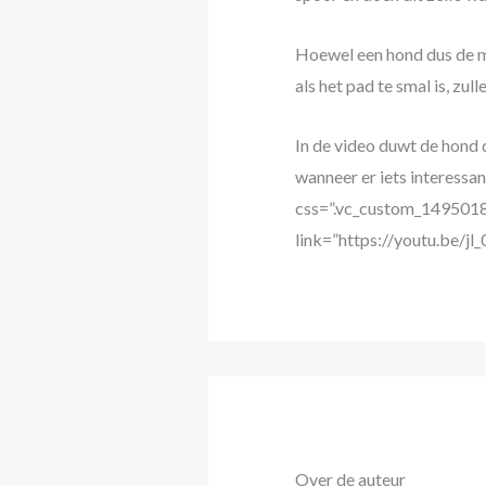
Hoewel een hond dus de mo
als het pad te smal is, zul
In de video duwt de hond 
wanneer er iets interessa
css=”.vc_custom_1495018
link=”https://youtu.be/j
Over de auteur