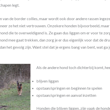
schapen legt.
en van de border collies, maar wordt ook door andere rassen ingeze
neer ze het niet vertrouwen. Onzekere honden bijvoorbeeld, maar
ond die te overweldigend is. Ze gaan dus liggen om er voor te zorg
 hond mee gaat trekken, dan zorg je er dus eigenlijk voor dat de d
 dan het gevolg zijn. Want stel dat je ergens bang van bent, wat ga je
Als de andere hond toch dichterbij komt, he
blijven liggen
opstaan/springen en beginnen te spelen
opstaan/springen en aanval inzetten
Honden die blijven liggen, zijn vaak de hond