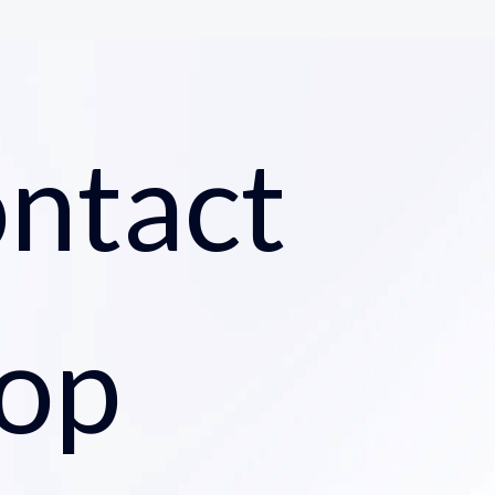
ntact
 op