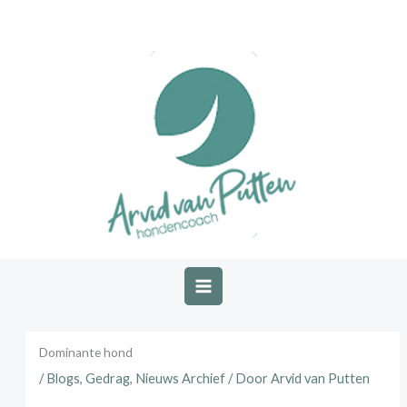
Ga
naar
de
inhoud
Dominante hond
/
Blogs
,
Gedrag
,
Nieuws Archief
/ Door
Arvid van Putten